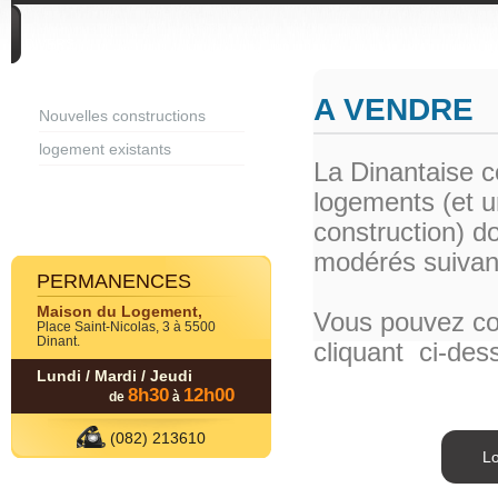
DIVERS
A VENDRE
Nouvelles constructions
logement existants
La Dinantaise 
logements (et u
construction) d
modérés suivant
PERMANENCES
Maison du Logement,
Vous pouvez con
Place Saint-Nicolas, 3 à 5500
Dinant.
cliquant ci-des
Lundi / Mardi / Jeudi
8h30
12h00
de
à
(082) 213610
Lo