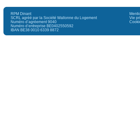
RPM Dinant
Menti
SCRL agréé par la Société Wallonne du Logement
Vie pr
Numéro d’agréement 9040
Cooki
Numéro d’entreprise BE0402550592
IBAN BE38 0010 6339 8872