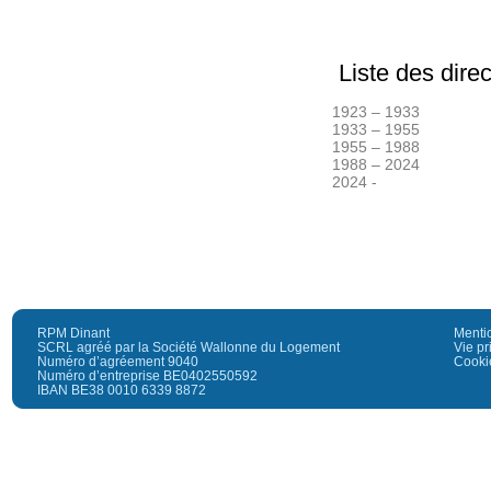
Liste des direc
1923 – 1933
1933
–
1955
1955 – 1988
1988 – 2024
2024 -
RPM Dinant
Menti
SCRL agréé par la Société Wallonne du Logement
Vie pr
Numéro d’agréement 9040
Cooki
Numéro d’entreprise BE0402550592
IBAN BE38 0010 6339 8872