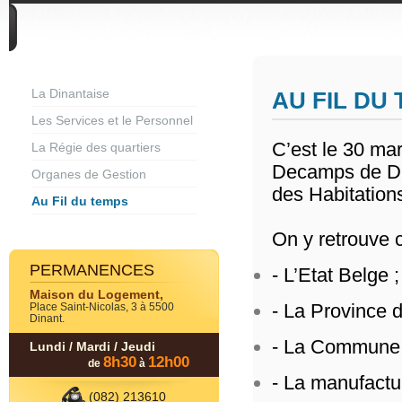
DIVERS
La Dinantaise
AU FIL DU
Les Services et le Personnel
C’est le 30 mar
La Régie des quartiers
Decamps de Din
Organes de Gestion
des Habitation
Au Fil du temps
On y retrouve 
PERMANENCES
- L’Etat Belge ;
Maison du Logement,
- La Province 
Place Saint-Nicolas, 3 à 5500
Dinant.
- La Commune 
Lundi / Mardi / Jeudi
8h30
12h00
de
à
- La manufactu
(082) 213610