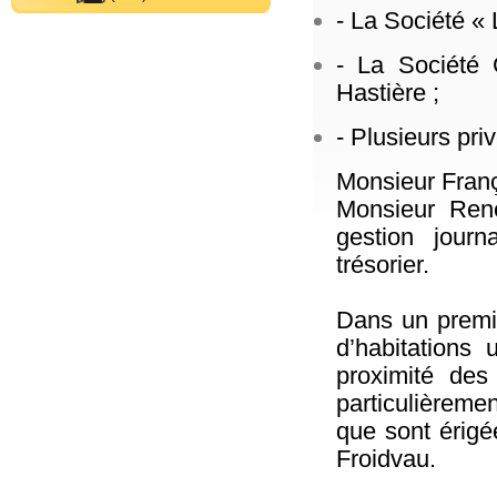
- La Société « 
- La Société 
Hastière ;
- Plusieurs pri
Monsieur Franç
Monsieur Ren
gestion journ
trésorier.
Dans un premie
d’habitations 
proximité des
particulièremen
que sont érig
Froidvau.