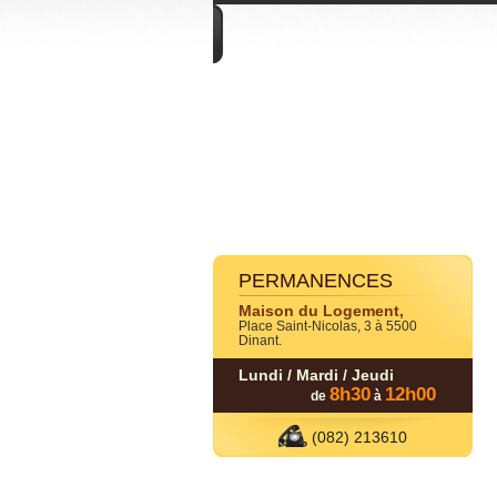
DIVERS
PERMANENCES
Maison du Logement,
Place Saint-Nicolas, 3 à 5500
Dinant.
Lundi / Mardi / Jeudi
8h30
12h00
de
à
(082) 213610