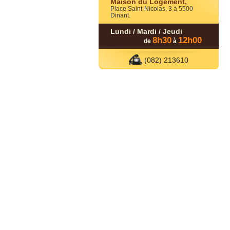
Maison du Logement,
Place Saint-Nicolas, 3 à 5500
Dinant.
Lundi / Mardi / Jeudi
8h30
12h00
de
à
(082) 213610