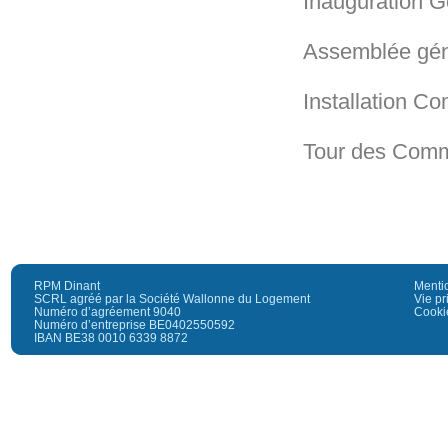
Inauguration 
Assemblée gén
Installation Co
Tour des Com
RPM Dinant
Menti
SCRL agréé par la Société Wallonne du Logement
Vie pr
Numéro d’agréement 9040
Cooki
Numéro d’entreprise BE0402550592
IBAN BE38 0010 6339 8872