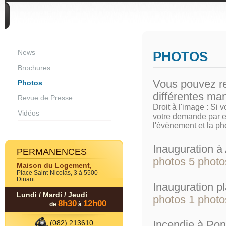
DIVERS
News
PHOTOS
Brochures
Vous pouvez re
Photos
différentes man
Revue de Presse
Droit à l'image : Si 
Vidéos
votre demande par e
l'évènement et la p
Inauguration 
PERMANENCES
photos 5
photo
Maison du Logement,
Place Saint-Nicolas, 3 à 5500
Dinant.
Inauguration 
Lundi / Mardi / Jeudi
photos 1
photo
8h30
12h00
de
à
Incendie à Po
(082) 213610