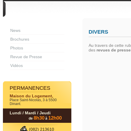
DIVERS
News
DIVERS
Brochures
Au travers de cette ru
Photos
des
revues de presse
Revue de Presse
Vidéos
PERMANENCES
Maison du Logement,
Place Saint-Nicolas, 3 à 5500
Dinant.
Lundi / Mardi / Jeudi
8h30
12h00
de
à
(082) 213610