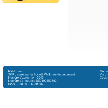
RPM Dinant
Menti
SCRL agréé par la Société Wallonne du Logement
Vie pr
Numéro d’agréement 9040
Cooki
Numéro d’entreprise BE0402550592
IBAN BE38 0010 6339 8872