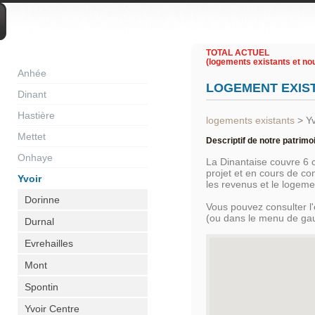
DIVERS
TOTAL ACTUEL
(logements existants et nou
Anhée
LOGEMENT EXIS
Dinant
Hastière
logements existants
>
Yv
Mettet
Descriptif de notre patrimo
Onhaye
La Dinantaise couvre 6
projet et en cours de c
Yvoir
les revenus et le logem
Dorinne
Vous pouvez consulter l
(ou dans le menu de ga
Durnal
Evrehailles
Mont
Spontin
Yvoir Centre