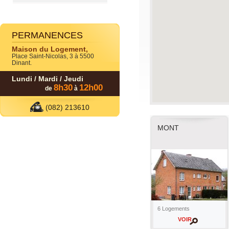
PERMANENCES
Maison du Logement,
Place Saint-Nicolas, 3 à 5500
Dinant.
Lundi / Mardi / Jeudi
8h30
12h00
de
à
(082) 213610
MONT
6 Logements
VOIR