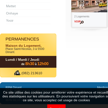
Mettet
Onhaye
2 Logements
Yvoir
VOIR
PERMANENCES
Maison du Logement,
Place Saint-Nicolas, 3 à 5500
Dinant.
Lundi / Mardi / Jeudi
8h30
12h00
de
à
(082) 213610
RPM Dinant
Mention
SCRL agréé par la Société Wallonne du Logement
Vie priv
Ce site utilise des cookies pour améliorer votre expérience et recueill
Numéro d’agréement 9040
Cookies
des statistiques sur les utilisateurs. En poursuivant votre navigation s
Numéro d’entreprise BE0402550592
ce site, vous acceptez cet usage de cookies
IBAN BE38 0010 6339 8872