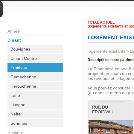
DIVERS
TOTAL ACTUEL
(logements existants et nou
Anhée
LOGEMENT EXIS
Dinant
Bouvignes
logements existants
>
D
Dinant Centre
Descriptif de notre patrimo
Froidvau
La Dinantaise couvre 6
projet et en cours de c
Gemechenne
les revenus et le logem
Herbuchenne
Vous pouvez consulter l
(ou dans le menu de ga
Leffe
Lisogne
RUE DU
FROIDVAU
Neffe
Sorinnes
Hastière