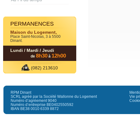
PERMANENCES
Maison du Logement,
Place Saint-Nicolas, 3 à 5500
Dinant.
Lundi / Mardi / Jeudi
8h30
12h00
de
à
(082) 213610
RPM Dinant
Menti
SCRL agréé par la Société Wallonne du Logement
Vie pr
Numéro d’agréement 9040
Cooki
Numéro d’entreprise BE0402550592
IBAN BE38 0010 6339 8872